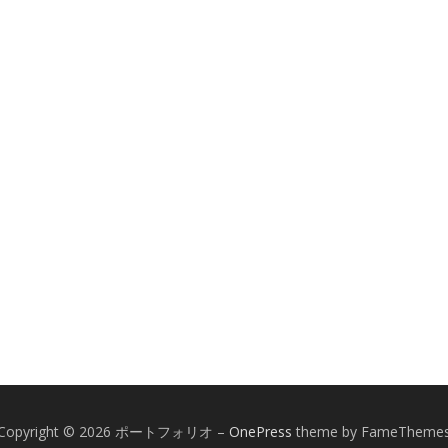
Copyright © 2026 ポートフォリオ
–
OnePress
theme by FameTheme