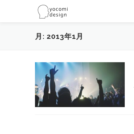
コ
ン
テ
ン
ツ
月:
2013年1月
へ
ス
キ
ッ
プ